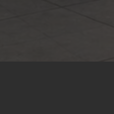
Мы создаём барбекю-про
От модульных «констру
варианты и избавим ва
От проекта до установки