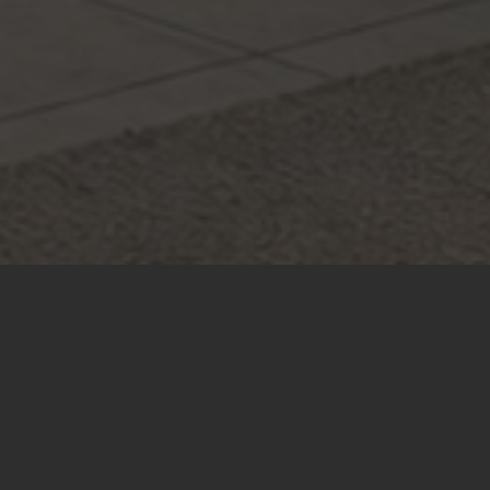
ным продолжением дома и
 – подберём подходящие
анием и самостоятельно
е вопросы, а вы получите