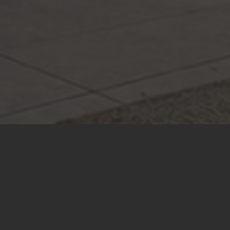
странства, которые становятся естествен
центром притяжения близких.
кторов» до сложных дизайнерских решений
с от необходимости заниматься проектиров
искать подрядчиков.
 – специалисты компании возьмут на себя вс